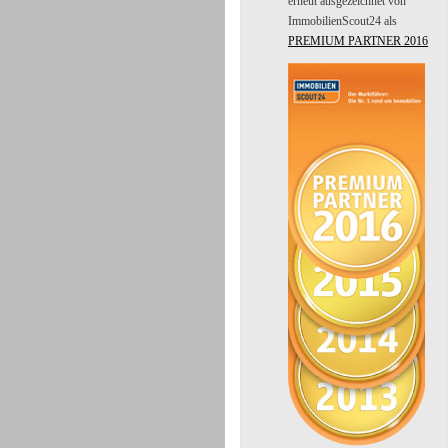
erneut ausgezeichnet von
ImmobilienScout24 als
PREMIUM PARTNER 2016