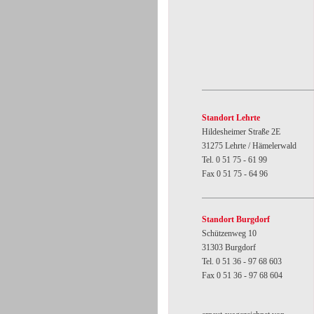
Standort Lehrte
Hildesheimer Straße 2E
31275 Lehrte / Hämelerwald
Tel. 0 51 75 - 61 99
Fax 0 51 75 - 64 96
Standort Burgdorf
Schützenweg 10
31303 Burgdorf
Tel. 0 51 36 - 97 68 603
Fax 0 51 36 - 97 68 604