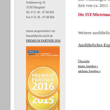
Schützenweg 10
Zeit von ca. 2011 
31303 Burgdorf
Tel. 0 51 36 - 97 68 603
Die IST-Mieteinna
Fax 0 51 36 - 97 68 604
erneut ausgezeichnet von
Weitere ausführli
ImmobilienScout24 als
PREMIUM PARTNER 2016
Ausführliches Ex
Übersicht
letztes Angebot «
nächstes Angebot »