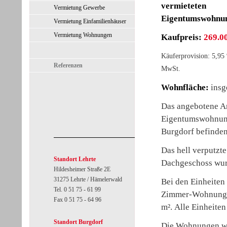
vermieteten
Vermietung Gewerbe
Eigentumswohnu
Vermietung Einfamilienhäuser
Vermietung Wohnungen
Kaufpreis
:
269.00
Käuferprovision: 5,95 
Referenzen
MwSt.
Wohnfläche:
insg
Das angebotene An
Eigentumswohnunge
Burgdorf befinden
Das hell verputzte
Standort Lehrte
Dachgeschoss wur
Hildesheimer Straße 2E
31275 Lehrte / Hämelerwald
Bei den Einheiten
Tel. 0 51 75 - 61 99
Zimmer-Wohnungen
Fax 0 51 75 - 64 96
m². Alle Einheiten
Standort Burgdorf
Die Wohnungen wer